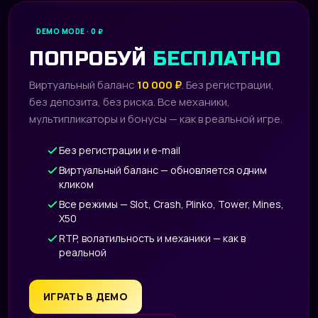
DEMO MODE · 0 ₽
ПОПРОБУЙ
БЕСПЛАТНО
Виртуальный баланс
10 000 ₽
. Без регистрации,
без депозита, без риска. Все механики,
мультипликаторы и бонусы — как в реальной игре.
Без регистрации и e-mail
Виртуальный баланс — обновляется одним
кликом
Все режимы — Slot, Crash, Plinko, Tower, Mines,
X50
RTP, волатильность и механики — как в
реальной
ИГРАТЬ В ДЕМО