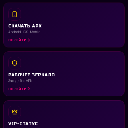
СКАЧАТЬ APK
Android · iOS · Mobile
ПЕРЕЙТИ
РАБОЧЕЕ ЗЕРКАЛО
Заходи без VPN
ПЕРЕЙТИ
VIP-СТАТУС