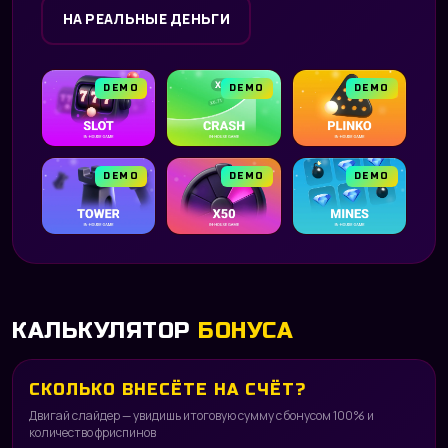
НА РЕАЛЬНЫЕ ДЕНЬГИ
DEMO
DEMO
DEMO
DEMO
DEMO
DEMO
КАЛЬКУЛЯТОР
БОНУСА
СКОЛЬКО ВНЕСЁТЕ НА СЧЁТ?
Двигай слайдер — увидишь итоговую сумму с бонусом 100% и
количество фриспинов