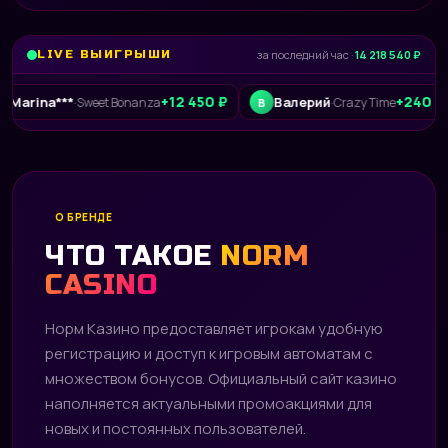
LIVE ВЫИГРЫШИ
за последний час ·
14 218 540 ₽
+12 450 ₽
+240 015 ₽
a***
Валерий
·
Sweet Bonanza
·
Crazy Time
В
О БРЕНДЕ
ЧТО ТАКОЕ
NORM
CASINO
Норм Казино предоставляет игрокам удобную
регистрацию и доступ к игровым автоматам с
множеством бонусов. Официальный сайт казино
наполняется актуальными промоакциями для
новых и постоянных пользователей.