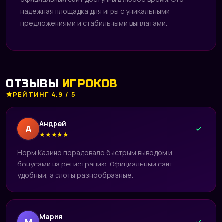
надёжная площадка для игры с уникальными
предложениями и стабильными выплатами.
ОТЗЫВЫ
ИГРОКОВ
РЕЙТИНГ 4.9 / 5
Андрей
А
★
★
★
★
★
Норм Казино порадовало быстрым выводом и
бонусами на регистрацию. Официальный сайт
удобный, а слоты разнообразные.
Мария
М