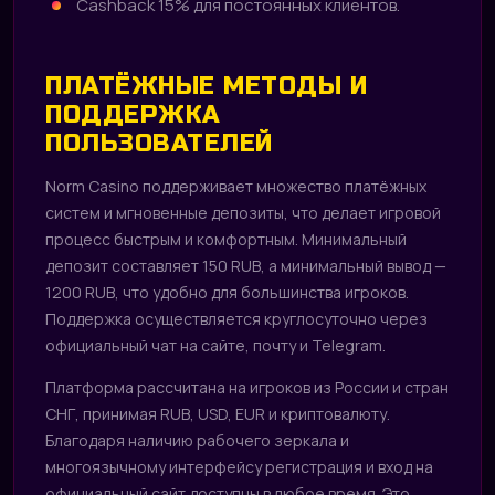
Cashback 15% для постоянных клиентов.
ПЛАТЁЖНЫЕ МЕТОДЫ И
ПОДДЕРЖКА
ПОЛЬЗОВАТЕЛЕЙ
Norm Casino поддерживает множество платёжных
систем и мгновенные депозиты, что делает игровой
процесс быстрым и комфортным. Минимальный
депозит составляет 150 RUB, а минимальный вывод —
1200 RUB, что удобно для большинства игроков.
Поддержка осуществляется круглосуточно через
официальный чат на сайте, почту и Telegram.
Платформа рассчитана на игроков из России и стран
СНГ, принимая RUB, USD, EUR и криптовалюту.
Благодаря наличию рабочего зеркала и
многоязычному интерфейсу регистрация и вход на
официальный сайт доступны в любое время. Это