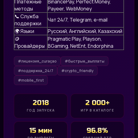
Платёжные
BinancePay, Perfect Money,
методы
Payeer, WebMoney
📞 Служба
Чат 24/7, Telegram, e-mail
поддержки
🌍 Языки
Русский, Английский, Казахский
🪙
Pragmatic Play, Playson,
Провайдеры
BGaming, NetEnt, Endorphina
#лицензия_curaçao
#быстрые_выплаты
#поддержка_24/7
#crypto_friendly
#mobile_first
2018
2 000+
ГОД ЗАПУСКА
ИГР В КАТАЛОГЕ
15 мин
96.8%