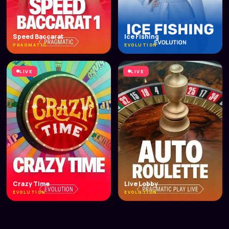
Speed Baccarat
Ice Fishing
PRAGMATIC
EVOLUTION
LIVE
LIVE
Crazy Time
Live Lobby
EVOLUTION
EVOLUTION